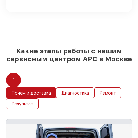
доступны для быстрой доставки
Качественные реплики и
оригинальные детали по вашему
выбору
– для любого бюджета
85%
работ быстро и без задержек, при
условии, что обслуживание началось
сразу
Какие этапы работы с нашим
сервисным центром APC в Москве
1
Прием и доставка
Диагностика
Ремонт
Результат