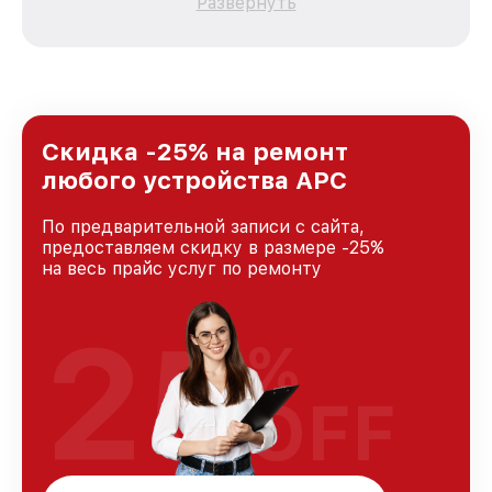
Развернуть
зависимости от сложности поломки. Мы
стремимся к тому, чтобы каждый клиент был
удовлетворен скоростью и качеством
предоставляемых услуг. Наша цель — стать
лучшим сервисным центром APC в городе
Москве, постоянно повышая уровень доверия
и лояльности наших клиентов.
Скидка -25% на ремонт
любого устройства APC
По предварительной записи с сайта,
предоставляем скидку в размере -25%
на весь прайс услуг по ремонту
25
%
OFF