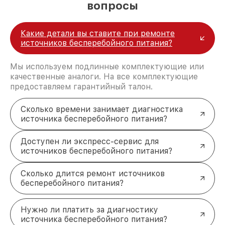
настройки.
вопросы
Неполадки кулера
: перегрев устройства из-
за неисправного охлаждения требует
оперативного вмешательства для замены
Какие детали вы ставите при ремонте
вентилятора.
источников бесперебойного питания?
Выход из строя IGBT-модуля
: важный
компонент, отвечающий за преобразование
Мы используем подлинные комплектующие или
энергии, подлежит ремонту или полной
качественные аналоги. На все комплектующие
замене.
предоставляем гарантийный талон.
Что предлагает наш сервис для
ремонта источников
Сколько времени занимает диагностика
бесперебойного питания APC
источника бесперебойного питания?
Для удобства клиентов в Москве создан полный
спектр услуг: от диагностики до окончательной
Доступен ли экспресс-сервис для
проверки устройства. Основные преимущества
источников бесперебойного питания?
сотрудничества:
Гарантия на ремонт
: уверенность в качестве
Сколько длится ремонт источников
выполненных работ и долговечности
бесперебойного питания?
результата.
Доставка устройства
: возможность
организовать транспортировку ИБП из дома
Нужно ли платить за диагностику
или офиса в наш сервисный центр и обратно.
источника бесперебойного питания?