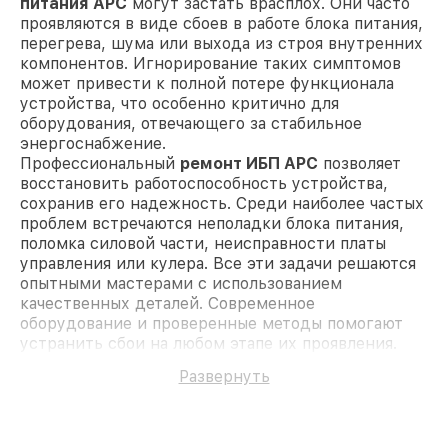
питания APC
могут застать врасплох. Они часто
проявляются в виде сбоев в работе блока питания,
перегрева, шума или выхода из строя внутренних
компонентов. Игнорирование таких симптомов
может привести к полной потере функционала
устройства, что особенно критично для
оборудования, отвечающего за стабильное
энергоснабжение.
Профессиональный
ремонт ИБП APC
позволяет
восстановить работоспособность устройства,
сохранив его надежность. Среди наиболее частых
проблем встречаются неполадки блока питания,
поломка силовой части, неисправности платы
управления или кулера. Все эти задачи решаются
опытными мастерами с использованием
качественных деталей. Современное
оборудование и проверенные методы помогают
устранить сбои на любом этапе их проявления.
Диагностика источников
Развернуть
бесперебойного питания APC в
Москве
Чёткая диагностика — ключ к успешному