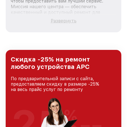
чтобы предоставить вам лучший сервис.
Миссия нашего центра — обеспечить
качественный и доступный ремонт для
каждого пользователя продукции APC, вне
Развернуть
зависимости от сложности поломки. Мы
стремимся к тому, чтобы каждый клиент был
удовлетворен скоростью и качеством
предоставляемых услуг. Наша цель — стать
лучшим сервисным центром APC в городе
Москве, постоянно повышая уровень доверия
и лояльности наших клиентов.
Скидка -25% на ремонт
любого устройства APC
По предварительной записи с сайта,
предоставляем скидку в размере -25%
на весь прайс услуг по ремонту
25
%