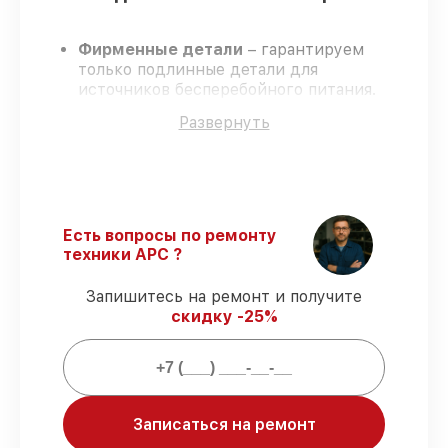
Фирменные детали
– гарантируем
только подлинные детали для
источников бесперебойного питания.
Опытные мастера
– обучение и
Развернуть
сертификация подтверждают уровень
мастерства.
Выполнение работ вовремя
– все
работы выполняются в оговоренные
сроки.
Официальная гарантия
–
Есть вопросы по ремонту
восстановление с полным гарантийным
техники APC ?
сопровождением.
Запишитесь на ремонт и получите
скидку -25%
Гарантии на восстановление
источников бесперебойного питания:
80%
работ выполняем при клиенте
Записаться на ремонт
90%
запчастей готовы к установке,
остальное доставляем быстро