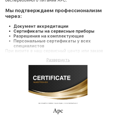
бесперебойного питания APC.
Мы подтверждаем профессионализм
через:
Документ аккредитации
Сертификаты на сервисные приборы
Разрешения на комплектующие
Персональные сертификаты у всех
специалистов
При визите в наш сервисный центр или заказе
ремонта Источник бесперебойного питания
Развернуть
клиент получает профессиональный сервис и
долгосрочную гарантию на ремонт и детали.